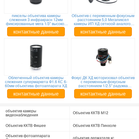
пикселы объектива камеры
Объектив с переменным фокусным
слежения 3 инфракрасн 12мм
расстоянием 5,0 Мегапиксел
фиксированные мега 1/3" высокое
камеры ИП ХД сетноой-аналогов
разрешение Ф1.6
держатель КС 1/2.5" 6-22мм
контактные данные
контактные данные
Облегченный объектив камеры
Фокус ДК ХД моторизовал объектив
слежения супермаркета Ф1.6 КС 6-
с переменным фокусным
60мм объектива фотоаппарата ХД
расстоянием 1/2.5" радужка
руководства Ф1.6 5МП 6-22мм
контактные данные
контактные данные
объектив камеры
Объектив ККТВ М12
видеонаблюдения
Объектив ККТВ Фишее
Объектив ККТВ Пинхоле
Объектив фотоаппарата
объектив держателя кс