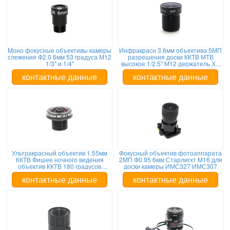
Моно фокусные объективы камеры
Инфракрасн 3.6мм объектива 5МП
слежения Ф2.0 6мм 53 градуса М12
разрешения доски ККТВ МТВ
1/3" и 1/4"
высокое 1/2.5" М12 держатель ХД
720П 1080П
контактные данные
контактные данные
Ультракрасный объектив 1.55мм
Фокусный объектив фотоаппарата
ККТВ Фишее ночного видения
2МП Ф0.95 6мм Старлигхт М16 для
объектив ККТВ 180 градусов
доски камеры ИМС327 ИМС307
широкоформатный
контактные данные
контактные данные