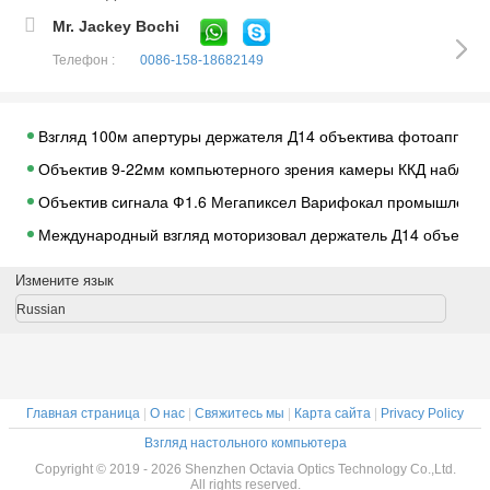
Mr. Jackey Bochi
Телефон :
0086-158-18682149
Взгляд 100м апертуры держателя Д14 объектива фотоаппара
Объектив 9-22мм компьютерного зрения камеры ККД наблюде
Объектив сигнала Ф1.6 Мегапиксел Варифокал промышленног
Международный взгляд моторизовал держатель Д14 объекти
Кронштейн держателя объектива держателя КС камеры ККТВ
Измените язык
Пластмасса ПК крышки съемного Свитчер фильтра отрезка и
Russian
Структура полного фильтра ОТРЕЗКА инфракрасн камеры ККТ
Покрытие Мегапиксел фильтра 5,0 отрезка инфракрасн объ
Инфракрасн металла двойное ОТРЕЗАЛО Свитчер ХД 3.0МП ф
Главная страница
|
О нас
|
Свяжитесь мы
|
Карта сайта
|
Privacy Policy
Прочный держатель объектива фотоаппарата металла с конв
Взгляд настольного компьютера
Держатель КС трубки К-КС К расширения колец переходника
Copyright © 2019 - 2026 Shenzhen Octavia Optics Technology Co.,Ltd.
All rights reserved.