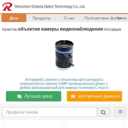
Shenzhen Octavia Optics Technology Co.,Ltd
Дом
Продукты
О нас
Путешествие фабрики
>>
объектив камеры видеонаблюдения
Качество
поставщик
Интерфейс 16mmm c объектива фотоаппарата
компьютерного зрения 10MP промышленный фокус 1
дюйма фиксированный для камеры поленики C-порта
Лучшая цена
контактные данные