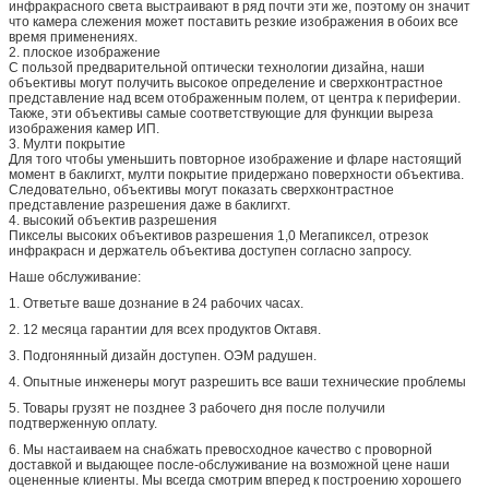
инфракрасного света выстраивают в ряд почти эти же, поэтому он значит
что камера слежения может поставить резкие изображения в обоих все
время применениях.
2. плоское изображение
С пользой предварительной оптически технологии дизайна, наши
объективы могут получить высокое определение и сверхконтрастное
представление над всем отображенным полем, от центра к периферии.
Также, эти объективы самые соответствующие для функции выреза
изображения камер ИП.
3. Мулти покрытие
Для того чтобы уменьшить повторное изображение и фларе настоящий
момент в баклигхт, мулти покрытие придержано поверхности объектива.
Следовательно, объективы могут показать сверхконтрастное
представление разрешения даже в баклигхт.
4. высокий объектив разрешения
Пикселы высоких объективов разрешения 1,0 Мегапиксел, отрезок
инфракрасн и держатель объектива доступен согласно запросу.
Наше обслуживание:
1.
Ответьте ваше дознание в 24 рабочих часах.
2.
12 месяца гарантии для всех продуктов Октавя.
3.
Подгонянный дизайн доступен. ОЭМ радушен.
4.
Опытные инженеры могут разрешить все ваши технические проблемы
5.
Товары грузят не позднее 3 рабочего дня после получили
подтверженную оплату.
6.
Мы настаиваем на снабжать превосходное качество с проворной
доставкой и выдающее после-обслуживание на возможной цене наши
оцененные клиенты. Мы всегда смотрим вперед к построению хорошего