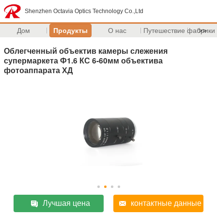
Shenzhen Octavia Optics Technology Co.,Ltd
Дом
Продукты
О нас
Путешествие фабрики
>>
Облегченный объектив камеры слежения
супермаркета Ф1.6 КС 6-60мм объектива
фотоаппарата ХД
Лучшая цена
контактные данные