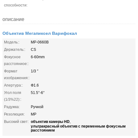
способности:
описание
Объектив Мегапиксел Варифокал
Модель::
МР-0660В
Держатель::
CS
Фокусное
6-60mm
расстояниое::
Формат
1/3 ″
изображения::
Апертура::
Ф1.6
Угол поля
51.5°-6°
(1/3%22)::
Радужка:
Ручной
Резолюция:
MP
объектив камеры HD
Высокий свет:
,
ультракрасный объектив с переменным фокусным
расстоянием