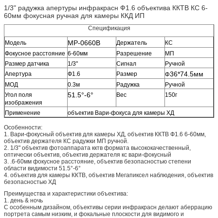
1/3" радужка апертуры инфракрасн Ф1.6 объектива ККТВ КС 6-
60мм фокусная ручная для камеры ККД ИП
Спецификация
МР-0660В
Модель
Держатель
КС
Фокусное расстояние
6-60мм
Разрешение
МП
Размер датчика
1/3"
Сигнал
Ручной
36*74.5мм
Апертура
Ф1.6
Размер
Φ
МОД
0.3м
Радужка
Ручной
51.5°-6°
Угол поля
Вес
150г
изображения
Применение
объектив Вари-фокуса для камеры ХД
Особенности:
1. Вари-фокусный объектив для камеры ХД, объектив ККТВ Ф1.6 6-60мм,
объектив держателя КС радужки МП ручной.
2. 1/3" объектив фотоаппарата кктв формата высококачественный,
оптически объектив, объектив держателя кс вари-фокусный
3. .6-60мм фокусное расстояние, объектив безопасностью степени
области видимости 51.5°-6°
4. объектив для камеры ККТВ, объектив Мегапиксел наблюдения, объектив
безопасностью ХД
Преимущества и характеристики объектива:
1. день & ночь
С особенным дизайном, объективы серии инфракрасн делают аберрацию
портрета самым низким, и фокальные плоскости для видимого и