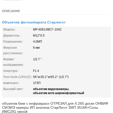
описание
Объектив фотоаппарата Старлигхт
Модель::
МР-К0614ВСГ-1042
Держатель::
М12*0.5
Разрешение::
4.0МП
Фокусное
6 мм
расстояниое::
Формат
1/2.7 ″
изображения::
Апертура::
F1.4
Угол поля (1/3%22)::
56°кс30.1°кс65.2° (1/2.7")
компонент:
1Г6П
объектив видеокамеры
Высокий свет:
,
объектив кктв широкоформатный
объектив 6мм с инфракрасн ОТРЕЗАЛ для Х.265 доски ОНВИФ
СМЭИЭ камеры ИП анализа СтарЛигхт 3МП 3516К+Соны
ИМС291 умной