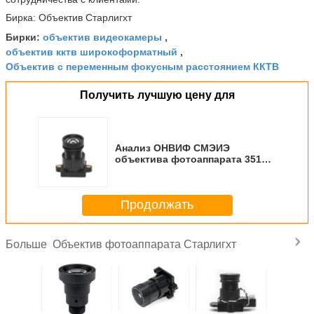
Бирка: Объектив Старлигхт
объектив видеокамеры
Бирки:
,
объектив кктв широкоформатный
,
Объектив с переменным фокусным расстоянием ККТВ
Получить лучшую цену для
Анализ ОНВИФ СМЭИЭ
объектива фотоаппарата 3516К
Соны ИМС291 Старлигхт Х.265
3МП умный
Продолжать
Объектив фотоаппарата Старлигхт
Больше