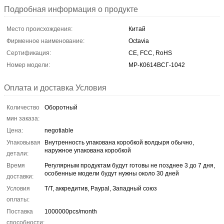
Подробная информация о продукте
Место происхождения:
Китай
Фирменное наименование:
Octavia
Сертификация:
CE, FCC, RoHS
Номер модели:
МР-К0614ВСГ-1042
Оплата и доставка Условия
Количество
Оборотный
мин заказа:
Цена:
negotiable
Упаковывая
Внутренность упакована коробкой волдыря обычно,
наружное упакована коробкой
детали:
Время
Регулярным продуктам будут готовы не позднее 3 до 7 дня,
особенные модели будут нужны около 30 дней
доставки:
Условия
T/T, аккредитив, Paypal, Западный союз
оплаты:
Поставка
1000000pcs/month
способности: