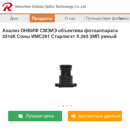
Shenzhen Octavia Optics Technology Co.,Ltd
Дом
Продукты
О нас
Путешествие фабрики
>>
Анализ ОНВИФ СМЭИЭ объектива фотоаппарата
3516К Соны ИМС291 Старлигхт Х.265 3МП умный
Лучшая цена
контактные данные