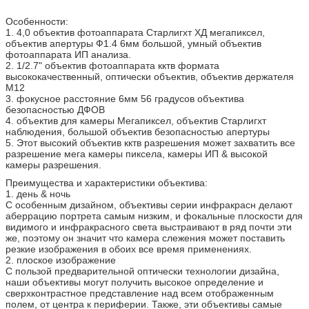
Особенности:
1. 4,0 объектив фотоаппарата Старлигхт ХД мегапиксел,
объектив апертуры Ф1.4 6мм большой, умный объектив
фотоаппарата ИП анализа.
2. 1/2.7" объектив фотоаппарата кктв формата
высококачественный, оптически объектив, объектив держателя
М12
3. фокусное расстояние 6мм 56 градусов объектива
безопасностью ДФОВ
4. объектив для камеры Мегапиксел, объектив Старлигхт
наблюдения, большой объектив безопасностью апертуры
5. Этот высокий объектив кктв разрешения может захватить все
разрешение мега камеры пиксела, камеры ИП & высокой
камеры разрешения.
Преимущества и характеристики объектива:
1. день & ночь
С особенным дизайном, объективы серии инфракрасн делают
аберрацию портрета самым низким, и фокальные плоскости для
видимого и инфракрасного света выстраивают в ряд почти эти
же, поэтому он значит что камера слежения может поставить
резкие изображения в обоих все время применениях.
2. плоское изображение
С пользой предварительной оптически технологии дизайна,
наши объективы могут получить высокое определение и
сверхконтрастное представление над всем отображенным
полем, от центра к периферии. Также, эти объективы самые