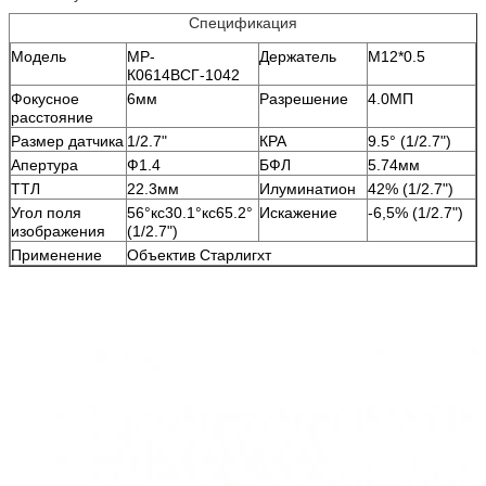
Спецификация
Модель
МР-
Держатель
М12*0.5
К0614ВСГ-1042
Фокусное
6мм
Разрешение
4.0МП
расстояние
Размер датчика
1/2.7"
КРА
9.5° (1/2.7")
Апертура
Ф1.4
БФЛ
5.74мм
ТТЛ
22.3мм
Илуминатион
42% (1/2.7")
Угол поля
56°кс30.1°кс65.2°
Искажение
-6,5% (1/2.7")
изображения
(1/2.7")
Применение
Объектив Старлигхт