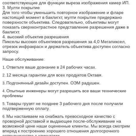
соответствующие для функции выреза изображения камер ИП.
3. Мулти покрытие
Для того чтобы уменьшить повторное изображение и фларе
настоящий момент в баклигхт, мулти покрытие придержано
поверхности объектива. Следовательно, объективы могут
показать сверхконтрастное представление разрешения даже в
баклигхт.
4. высокий объектив разрешения
Пикселы высоких объективов разрешения за 4,0 Мегапиксел,
отрезок инфракрасн и держатель объектива доступен согласно
запросу.
Наше обслуживание:
Ответьте ваше дознание в 24 рабочих часах.
1.
12 месяца гарантии для всех продуктов Октавя.
2.
Подгонянный дизайн доступен. ОЭМ радушен.
3.
Опытные инженеры могут разрешить все ваши технические
4.
проблемы
Товары грузят не позднее 3 рабочего дня после получили
5.
подтверженную оплату.
Мы настаиваем на снабжать превосходное качество с
6.
проворной доставкой и выдающее после-обслуживание на
возможной цене наши оцененные клиенты. Мы всегда смотрим
вперед к построению хорошего отношения долгосрочного
сотрудничества с клиентами.