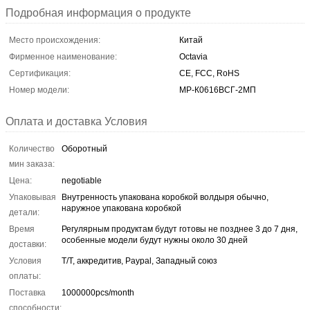
Подробная информация о продукте
Место происхождения:
Китай
Фирменное наименование:
Octavia
Сертификация:
CE, FCC, RoHS
Номер модели:
МР-К0616ВСГ-2МП
Оплата и доставка Условия
Количество
Оборотный
мин заказа:
Цена:
negotiable
Упаковывая
Внутренность упакована коробкой волдыря обычно,
наружное упакована коробкой
детали:
Время
Регулярным продуктам будут готовы не позднее 3 до 7 дня,
особенные модели будут нужны около 30 дней
доставки:
Условия
T/T, аккредитив, Paypal, Западный союз
оплаты:
Поставка
1000000pcs/month
способности: