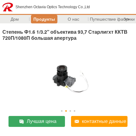
Shenzhen Octavia Optics Technology Co.,Ltd
Дом
Продукты
О нас
Путешествие фабрики
>>
Степень Ф1.6 1/3.2" объектива 93,7 Старлигхт ККТВ
720П/1080П большая апертура
Лучшая цена
контактные данные