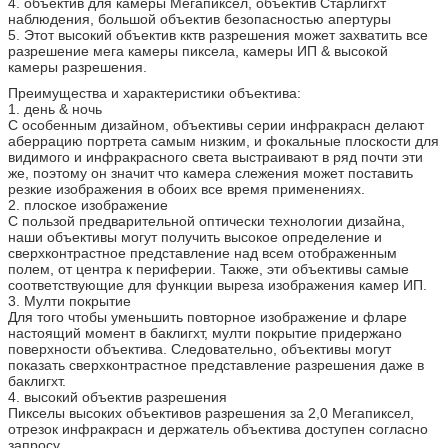
4. объектив для камеры Мегапиксел, объектив Старлигхт
наблюдения, большой объектив безопасностью апертуры
5. Этот высокий объектив кктв разрешения может захватить все
разрешение мега камеры пиксела, камеры ИП & высокой
камеры разрешения.
Преимущества и характеристики объектива:
1. день & ночь
С особенным дизайном, объективы серии инфракрасн делают
аберрацию портрета самым низким, и фокальные плоскости для
видимого и инфракрасного света выстраивают в ряд почти эти
же, поэтому он значит что камера слежения может поставить
резкие изображения в обоих все время применениях.
2. плоское изображение
С пользой предварительной оптически технологии дизайна,
наши объективы могут получить высокое определение и
сверхконтрастное представление над всем отображенным
полем, от центра к периферии. Также, эти объективы самые
соответствующие для функции выреза изображения камер ИП.
3. Мулти покрытие
Для того чтобы уменьшить повторное изображение и фларе
настоящий момент в баклигхт, мулти покрытие придержано
поверхности объектива. Следовательно, объективы могут
показать сверхконтрастное представление разрешения даже в
баклигхт.
4. высокий объектив разрешения
Пикселы высоких объективов разрешения за 2,0 Мегапиксел,
отрезок инфракрасн и держатель объектива доступен согласно
запросу.