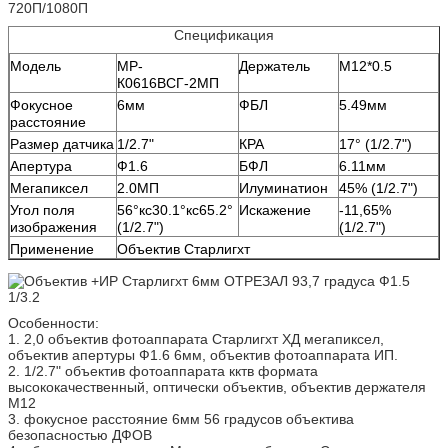
720П/1080П
Спецификация
Модель
МР-
Держатель
М12*0.5
К0616ВСГ-2МП
Фокусное
6мм
ФБЛ
5.49мм
расстояние
Размер датчика
1/2.7"
КРА
17° (1/2.7")
Апертура
Ф1.6
БФЛ
6.11мм
Мегапиксел
2.0МП
Илуминатион
45% (1/2.7")
Угол поля
56°кс30.1°кс65.2°
Искажение
-11,65%
изображения
(1/2.7")
(1/2.7")
Применение
Объектив Старлигхт
Особенности:
1. 2,0 объектив фотоаппарата Старлигхт ХД мегапиксел,
объектив апертуры Ф1.6 6мм, объектив фотоаппарата ИП.
2. 1/2.7" объектив фотоаппарата кктв формата
высококачественный, оптически объектив, объектив держателя
М12
3. фокусное расстояние 6мм 56 градусов объектива
безопасностью ДФОВ