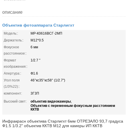
описание
Объектив фотоаппарата Старлигхт
Модель::
МР-К0616ВСГ-2МП
Держатель::
М12*0.5
Фокусное
6 мм
расстояниое::
Формат
1/2.7 ″
изображения::
Апертура::
Ф1.6
Угол поля
46°кс35°кс58° (1/2.7")
(1/3%22)::
компонент:
3Г3П
объектив видеокамеры
Высокий свет:
,
Объектив с переменным фокусным расстоянием
ККТВ
Инфракрасн объектива Старлигхт 6мм ОТРЕЗАЛО 93,7 градуса
Ф1.5 1/3.2" объектив ККТВ М12 для камеры ИП ККТВ