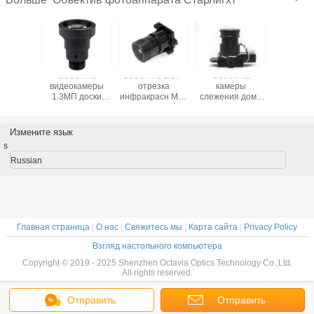
красн
Объектив
Объектив 1/2.7"
Объектив
Фокус
ЗАЛО
видеокамеры
отрезка
камеры
объек
ь Ф1.5
1.3МП доски
инфракрасн М16
слежения дома
фотоапп
бъектива
инфракрасн МТВ
ХД 4мм
определения
2МП Ф0.
парата
35мм М12
фокусный
объектива
Старлиг
арлигхт
формат
объектив
фотоаппарата
для д
Измените язык
ъектив
изображения
фотоаппарата
Старлигхт сети
камеры 
s
ТВ
Ф2.0 держатель
доски датчика
высокий
ИМС3
80П М12
1/2»
ИМС290
Russian
ИМС291
изображения
Главная страница
|
О нас
|
Свяжитесь мы
|
Карта сайта
|
Privacy Policy
Взгляд настольного компьютера
Copyright © 2019 - 2025 Shenzhen Octavia Optics Technology Co.,Ltd.
All rights reserved.
Отправить
Отправить