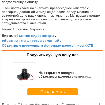
подтверженную оплату.
Мы настаиваем на снабжать превосходное качество с
6.
проворной доставкой и выдающее после-обслуживание на
возможной цене наши оцененные клиенты. Мы всегда смотрим
вперед к построению хорошего отношения долгосрочного
сотрудничества с клиентами.
Бирка: Объектив Старлигхт
объектив видеокамеры
Бирки:
,
объектив кктв широкоформатный
,
Объектив с переменным фокусным расстоянием ККТВ
Получить лучшую цену для
На открытом воздухе
объективы камеры слежения
ККТВ ОТРЕЗКА инфракрасн
объектива фотоаппарата Ф1.5
8мм Старлигхт
Продолжать
Объектив фотоаппарата Старлигхт
Больше