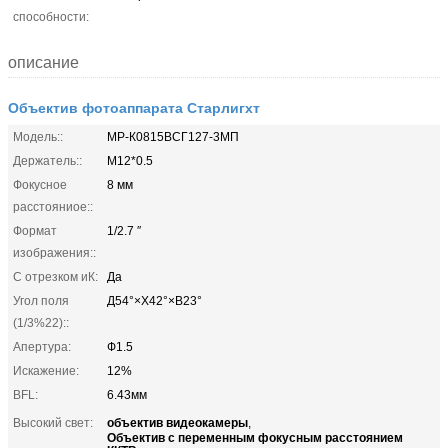
способности:
описание
Объектив фотоаппарата Старлигхт
Модель::
МР-К0815ВСГ127-3МП
Держатель::
М12*0.5
Фокусное
8 мм
расстояниое::
Формат
1/2.7 ″
изображения::
С отрезком иК:
Да
Угол поля
Д54°×Х42°×В23°
(1/3%22)::
Апертура:
Ф1.5
Искажение:
12%
BFL:
6.43мм
объектив видеокамеры
Высокий свет:
,
Объектив с переменным фокусным расстоянием