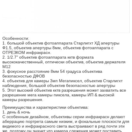
Особенности:
1. большой объектив фотоаппарата Старлигхт ХД апертуры
Ф1.5, объектив апертуры 8мм, объектив фотоаппарата с
ОТРЕЗКОМ инфракрасн.
2. 1/2.7" объектив фотоаппарата кктв формата
высококачественный, оптически объектив, объектив держателя
М12
3. фокусное расстояние 8мм 54 градуса объектива
безопасностью ДФОВ
4. объектив для камеры 3мп Мегапиксел, объектив Старлигхт
наблюдения, большой объектив безопасностью апертуры
5. Этот высокий объектив кктв разрешения может захватить все
разрешение мега камеры пиксела, камеры ИП & высокой
камеры разрешения.
Преимущества и характеристики объектива:
1. день & ночь
С особенным дизайном, объективы серии инфракрасн делают
аберрацию портрета самым низким, и фокальные плоскости для
видимого и инфракрасного света выстраивают в ряд почти эти
же, поэтому он значит что камера слежения может поставить