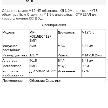
ККТВ
Объектив камер М12 ИП объектива ХД 3.0Мегапиксел ККТВ
объектива 8мм Старлигхт Ф1.5 с инфракрасн ОТРЕЗАЛ для
камер слежения ККТВ ХД
Спецификация
Модель
МР-
Держатель
М12*0.5
К0815ВСГ127-
3МП
Фокусное
8мм
МБФ
5.56мм
расстояние
Размер датчика
1/2.7"
Размер
Φ14×18.2мм
Апертура
Ф1.5
БФЛ
6.43мм
Мегапиксел
3МП
МОД
0.3м
Угол поля
Д54°×Х42°×В23°
Искажение
12%
изображения
Применение
Объектив Старлигхт