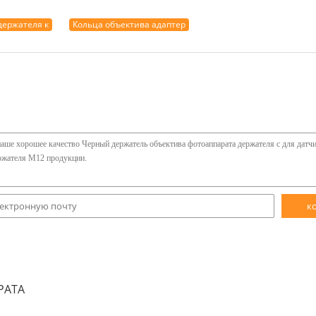
держателя к
Кольца объектива адаптер
к
РАТА