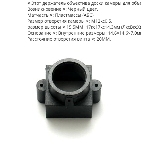
※ Этот держатель объектива доски камеры для объ
Возникновение ※: Черный цвет.
Матчасть ※: Пластмассы (АБС)
Размер отверстия камеры ※: М12кс0.5.
размер высоты ※ 15.5ММ:
17кс17кс14.3мм
(ЛксВксХ)
Основание ※:
Внутренние размеры: 14.6×14.6×7.0м
Расстояние отверстия винта ※: 20ММ.