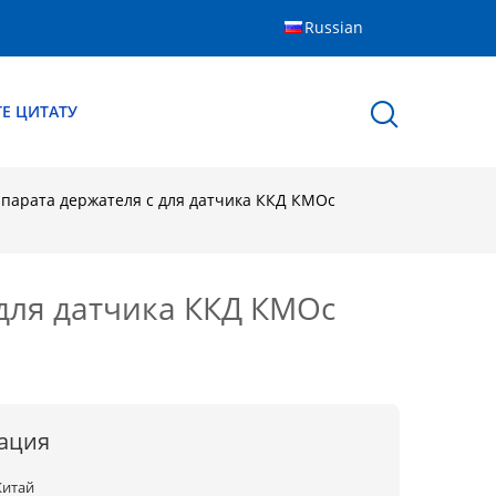
Russian
Е ЦИТАТУ
парата держателя с для датчика ККД КМОс
для датчика ККД КМОс
ация
Китай