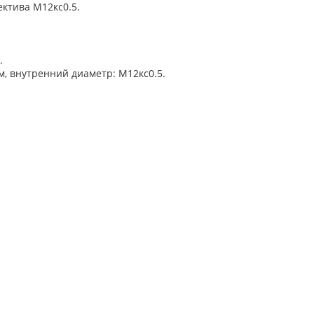
ектива М12кс0.5.
.
м
, внутренний диаметр: М12кс0.5.