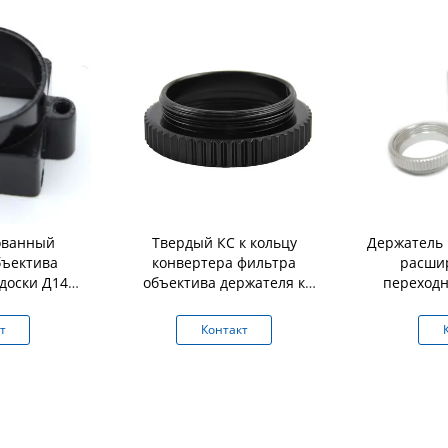
ованный
Твердый КС к кольцу
Держатель 
бъектива
конвертера фильтра
расши
доски Д14
объектива держателя к
переходн
 в модуле
диаметра держателя 30мм
фотоап
камере ККТВ
объектива фотоаппарата к
алю
т
Контакт
наружному