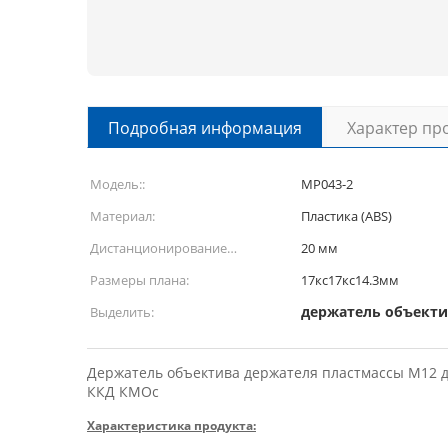
Подробная информация
Характер пр
Модель::
МР043-2
Материал:
Пластика (ABS)
Дистанционирование
20 мм
отверстия:
Размеры плана:
17кс17кс14.3мм
держатель объекти
Выделить:
Держатель объектива держателя пластмассы М12 д
ККД КМОс
Характеристика продукта: