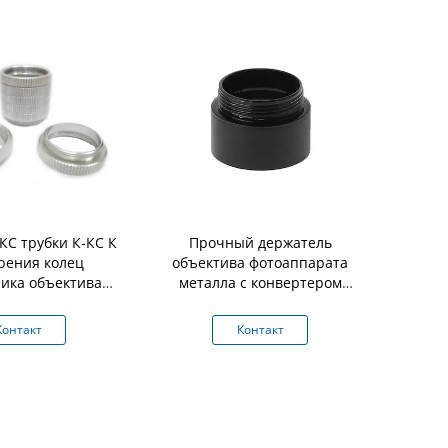
КС трубки К-КС К
Прочный держатель
Основан
рения колец
объектива фотоаппарата
объектива 
ика объектива
металла с конвертером
отверстия 
парата ККТВ
переходника кольца
объектива
миния 5мм
держателя объектива М12
ККТВ м
Контакт
Контакт
К