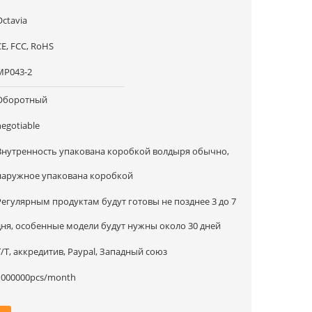
Octavia
CE, FCC, RoHS
МР043-2
Оборотный
negotiable
Внутренность упакована коробкой волдыря обычно,
наружное упакована коробкой
Регулярным продуктам будут готовы не позднее 3 до 7
дня, особенные модели будут нужны около 30 дней
T/T, аккредитив, Paypal, Западный союз
1000000pcs/month