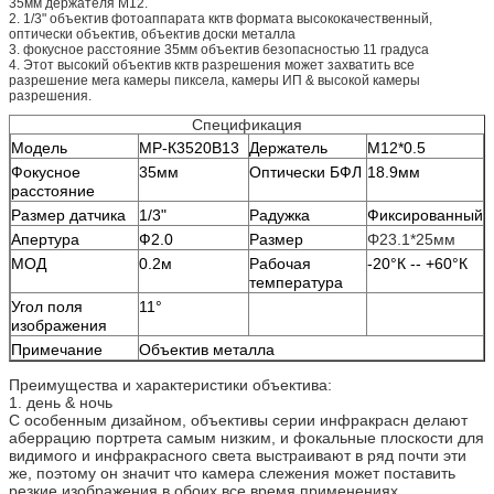
35мм держателя М12.
2.
1/3" объектив фотоаппарата кктв формата высококачественный,
оптически объектив, объектив доски металла
3.
фокусное расстояние 35мм объектив безопасностью 11 градуса
4.
Этот высокий объектив кктв разрешения может захватить все
разрешение мега камеры пиксела, камеры ИП & высокой камеры
разрешения.
Спецификация
Модель
МР-К3520В13
Держатель
М12*0.5
Фокусное
35мм
Оптически БФЛ
18.9мм
расстояние
Размер датчика
1/3"
Радужка
Фиксированный
Апертура
Ф2.0
Размер
Φ23.1*25мм
МОД
0.2м
Рабочая
-20°К -- +60°К
температура
Угол поля
11°
изображения
Примечание
Объектив металла
Преимущества и характеристики объектива:
1. день & ночь
С особенным дизайном, объективы серии инфракрасн делают
аберрацию портрета самым низким, и фокальные плоскости для
видимого и инфракрасного света выстраивают в ряд почти эти
же, поэтому он значит что камера слежения может поставить
резкие изображения в обоих все время применениях.