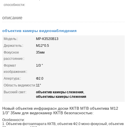
способности:
описание
объектив камеры видеонаблюдения
Модель::
МР-К3520В13
Держатель::
М12*0.5
Фокусное
35мм
расстояние::
Формат
1/3 ″
изображения::
Апертура::
Ф2.0
Область видимости:
11°
объектив камеры слежения
Высокий свет:
,
объективы камеры слежения
Новый объектив инфракрасн доски ККТВ МТВ объектива М12
1/3" 35мм для видеокамер ККТВ безопасностью:
Особенности:
1.
Объектив фотоаппарата ККТВ, объектив Ф2.0 моно-фокусный, объектив