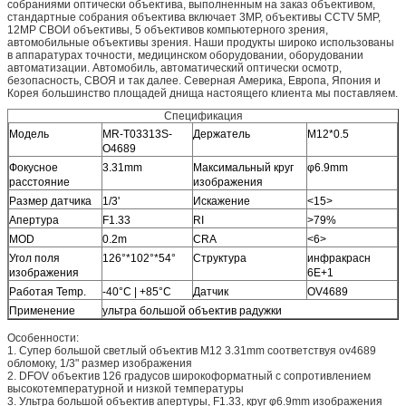
собраниями оптически объектива, выполненным на заказ объективом,
стандартные собрания объектива включает 3MP, объективы CCTV 5MP,
12MP СВОИ объективы, 5 объективов компьютерного зрения,
автомобильные объективы зрения. Наши продукты широко использованы
в аппаратурах точности, медицинском оборудовании, оборудовании
автоматизации. Автомобиль, автоматический оптически осмотр,
безопасность, СВОЯ и так далее. Северная Америка, Европа, Япония и
Корея большинство площадей днища настоящего клиента мы поставляем.
Спецификация
Модель
MR-T03313S-
Держатель
M12*0.5
O4689
Фокусное
3.31mm
Максимальный круг
φ6.9mm
расстояние
изображения
Размер датчика
1/3'
Искажение
<15>
Апертура
F1.33
RI
>79%
MOD
0.2m
CRA
<6>
Угол поля
126°*102°*54°
Структура
инфракрасн
изображения
6E+1
Работая Temp.
-40°C | +85°C
Датчик
OV4689
Применение
ультра большой объектив радужки
Особенности:
1.
Супер большой светлый объектив M12 3.31mm соответствуя ov4689
обломоку, 1/3" размер изображения
2.
DFOV
объектив 126 градусов широкоформатный с сопротивлением
высокотемпературной и низкой температуры
3.
Ультра большой объектив апертуры, F1.33, круг
φ6.9mm
изображения