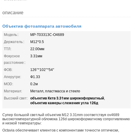
описание
Объектив фотоаппарата автомобиля
Модель::
МР-Т03313С-О4689
Держатель::
М12*0.5
ТТЛ:
22.00мм
Фокусное
3.31мм
расстояние::
ФОВ:
126°*102°*54°
Аперутре:
Ф1.33
MOD:
0.2м
Материал:
Металл, пластмасса и стекло
объектив Кктв 3.31мм широкоформатный
Высокий свет:
,
объектив камеры слежения угла 126д
Супер большой светлый объектив M12 3.31mm соответствуя ov4689
высокотемпературной обломока 126d широкоформатному сопротивлению
и низкой температуры:
Octavia обеспечивает клиентов с компонентами точности оптически,