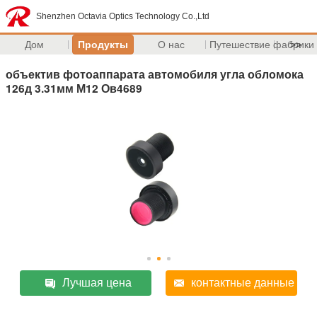
Shenzhen Octavia Optics Technology Co.,Ltd
Дом
Продукты
О нас
Путешествие фабрики
>>
объектив фотоаппарата автомобиля угла обломока
126д 3.31мм М12 Ов4689
Лучшая цена
контактные данные