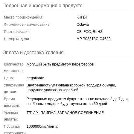
Подробная информация о продукте
Место происхождения:
Китай
Фирменное наименование:
Octavia
Сертификация:
CE, FCC, RoHS
Номер модели:
МР-Т03313С-О4689
Оплата и доставка Условия
Количество
Могущий быть предметом переговоров
мин заказа:
Цена:
negotiable
Упаковывая
Внутренность упакована коробкой волдыря обычно,
наружное упакована коробкой
детали:
Время
Регулярным продуктам будут готовы не позднее 3 до 7 дня,
особенные модели будут нужны около 30 дней
доставки:
Условия
Т/Т, Л/К, ПАИПАЛ, ЗАПАДНОЕ СОЕДИНЕНИЕ
оплаты:
Поставка
1000000пкс/монтх
способности: