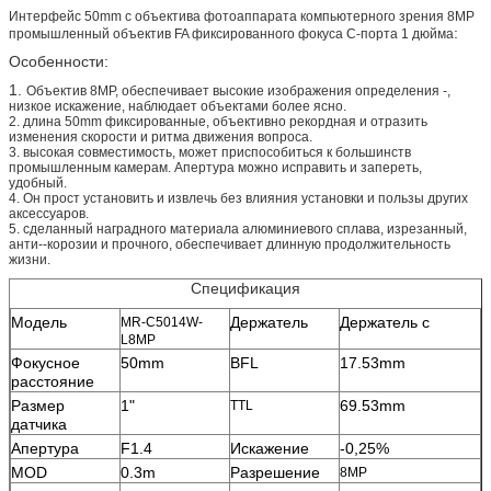
Интерфейс 50mm c объектива фотоаппарата компьютерного зрения 8MP
:
промышленный объектив FA фиксированного фокуса C-порта 1 дюйма
Особенности:
1.
Объектив 8MP, обеспечивает высокие изображения определения ‑,
низкое искажение, наблюдает объектами более ясно.
2. длина 50mm фиксированные, объективно рекордная и отразить
изменения скорости и ритма движения вопроса.
3. высокая совместимость, может приспособиться к большинств
промышленным камерам. Апертура можно исправить и запереть,
удобный.
4. Он прост установить и извлечь без влияния установки и пользы других
аксессуаров.
5. сделанный наградного материала алюминиевого сплава, изрезанный,
анти--корозии и прочного, обеспечивает длинную продолжительность
жизни.
Спецификация
Модель
Держатель
Держатель c
MR-C5014W-
L8MP
Фокусное
50mm
BFL
17.53mm
расстояние
Размер
1"
69.53mm
TTL
датчика
Апертура
F1.4
Искажение
-0,25%
MOD
0.3m
Разрешение
8MP