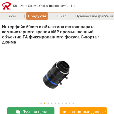
Shenzhen Octavia Optics Technology Co.,Ltd
Дом
Продукты
О нас
Путешествие фабрики
>>
Интерфейс 50mm c объектива фотоаппарата
компьютерного зрения 8MP промышленный
объектив FA фиксированного фокуса C-порта 1
дюйма
Лучшая цена
контактные данные