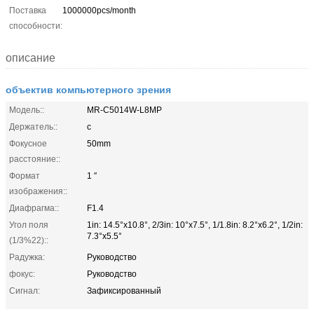
Поставка
1000000pcs/month
способности:
описание
объектив компьютерного зрения
Модель::
MR-C5014W-L8MP
Держатель::
с
Фокусное
50mm
расстояние::
Формат
1 ″
изображения::
Диафрагма::
F1.4
Угол поля
1in: 14.5°x10.8°, 2/3in: 10°x7.5°, 1/1.8in: 8.2°x6.2°, 1/2in:
7.3°x5.5°
(1/3%22)::
Радужка:
Руководство
фокус:
Руководство
Сигнал:
Зафиксированный