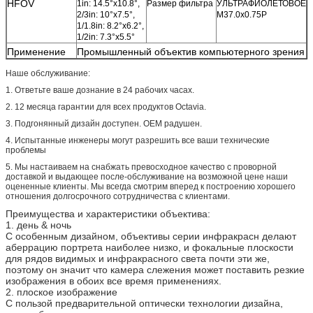
HFOV
1in: 14.5°x10.8°,
Размер фильтра
УЛЬТРАФИОЛЕТОВОЕ
2/3in: 10°x7.5°,
M37.0x0.75P
1/1.8in: 8.2°x6.2°,
1/2in: 7.3°x5.5°
Применение
Промышленный объектив компьютерного зрения
Наше обслуживание:
1. Ответьте ваше дознание в 24 рабочих часах.
2. 12 месяца гарантии для всех продуктов Octavia.
3. Подгонянный дизайн доступен. OEM радушен.
4. Испытанные инженеры могут разрешить все ваши технические
проблемы
5. Мы настаиваем на снабжать превосходное качество с проворной
доставкой и выдающее после-обслуживание на возможной цене наши
оцененные клиенты. Мы всегда смотрим вперед к построению хорошего
отношения долгосрочного сотрудничества с клиентами.
Преимущества и характеристики объектива:
1. день & ночь
С особенным дизайном, объективы серии инфракрасн делают
аберрацию портрета наиболее низко, и фокальные плоскости
для рядов видимых и инфракрасного света почти эти же,
поэтому он значит что камера слежения может поставить резкие
изображения в обоих все время применениях.
2. плоское изображение
С пользой предварительной оптически технологии дизайна,